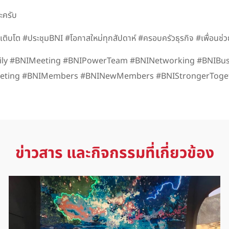
ะครับ
บโต #ประชุมBNI #โอกาสใหม่ทุกสัปดาห์ #ครอบครัวธุรกิจ #เพื่อนช่วยเพ
Family #BNIMeeting #BNIPowerTeam #BNINetworking #BNIB
eeting #BNIMembers #BNINewMembers #BNIStrongerToget
ข่าวสาร และกิจกรรมที่เกี่ยวข้อง