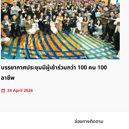
สมาชิกยิ่งเพิ่มธุรกิจยิ่งโตไว
ย
6 March 2026
ช่องทางติดตาม