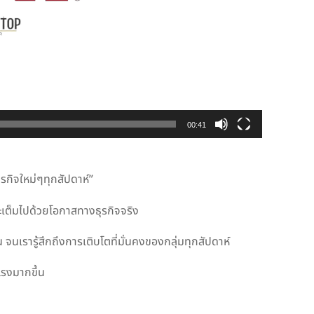
00:41
กิจใหม่ๆทุกสัปดาห์”
ต็มไปด้วยโอกาสทางธุรกิจจริง
จนเรารู้สึกถึงการเติบโตที่มั่นคงของกลุ่มทุกสัปดาห์
แรงมากขึ้น