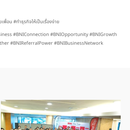
ื่อน #ทำธุรกิจให้เป็นเรื่องง่าย
usiness #BNIConnection #BNIOpportunity #BNIGrowth
her #BNIReferralPower #BNIBusinessNetwork