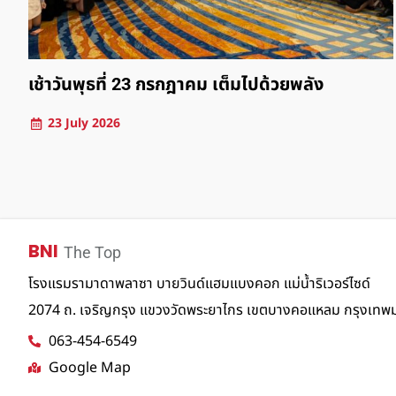
ที่ 23 กรกฎาคม เต็มไปด้วยพลัง
มิตรภาพเล็กๆ
26
3 May 2026
BNI
The Top
โรงแรมรามาดาพลาซา บายวินด์แฮมแบงคอก แม่น้ำริเวอร์ไซด์
2074 ถ. เจริญกรุง แขวงวัดพระยาไกร เขตบางคอแหลม กรุงเท
063-454-6549
Google Map