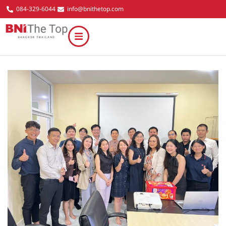
084-329-6044
info@bnithetop.com